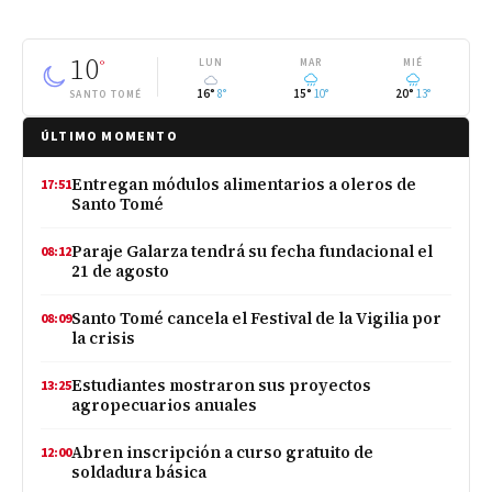
10
°
LUN
MAR
MIÉ
16°
8°
15°
10°
20°
13°
SANTO TOMÉ
ÚLTIMO MOMENTO
Entregan módulos alimentarios a oleros de
17:51
Santo Tomé
Paraje Galarza tendrá su fecha fundacional el
08:12
21 de agosto
Santo Tomé cancela el Festival de la Vigilia por
08:09
la crisis
Estudiantes mostraron sus proyectos
13:25
agropecuarios anuales
Abren inscripción a curso gratuito de
12:00
soldadura básica