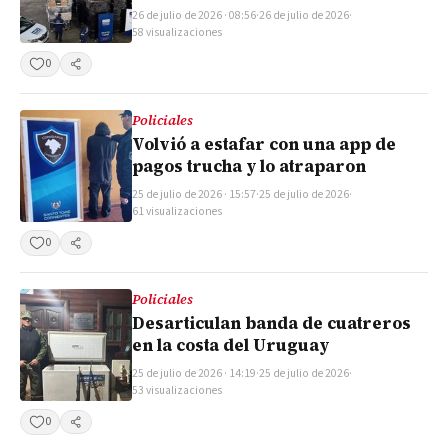
26 de julio de 2026 · 08:56
·
26 de julio de 2026
·
58 visualizaciones
0
Compartir
Policiales
Volvió a estafar con una app de
pagos trucha y lo atraparon
25 de julio de 2026 · 15:57
·
25 de julio de 2026
·
61 visualizaciones
0
Compartir
Policiales
Desarticulan banda de cuatreros
en la costa del Uruguay
25 de julio de 2026 · 14:19
·
25 de julio de 2026
·
53 visualizaciones
0
Compartir