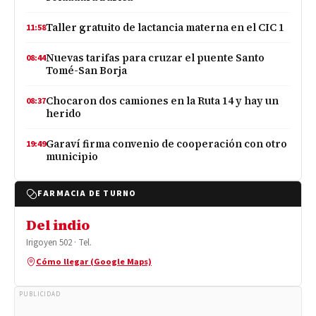
Taller gratuito de lactancia materna en el CIC 1
11:58
Nuevas tarifas para cruzar el puente Santo
08:44
Tomé-San Borja
Chocaron dos camiones en la Ruta 14 y hay un
08:37
herido
Garaví firma convenio de cooperación con otro
19:49
municipio
FARMACIA DE TURNO
Del indio
Irigoyen 502 · Tel.
Cómo llegar (Google Maps)
PUBLICIDAD