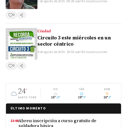
5 de agosto de 2026 · 08:28
·
ayer
·
81 visualizaciones
0
Compartir
Ciudad
Circuito 3 este miércoles en un
sector céntrico
4 de agosto de 2026 · 18:50
·
ayer
·
85 visualizaciones
0
Compartir
24
°
VIE
SÁB
DOM
16°
10°
19°
9°
18°
8°
SANTO TOMÉ
ÚLTIMO MOMENTO
Abren inscripción a curso gratuito de
12:00
soldadura básica