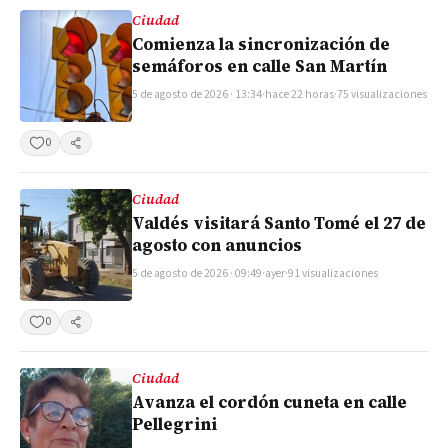
Ciudad
Comienza la sincronización de
semáforos en calle San Martín
5 de agosto de 2026 · 13:34
·
hace 22 horas
·
75 visualizaciones
0
Compartir
Ciudad
Valdés visitará Santo Tomé el 27 de
agosto con anuncios
5 de agosto de 2026 · 09:49
·
ayer
·
91 visualizaciones
0
Compartir
Ciudad
Avanza el cordón cuneta en calle
Pellegrini