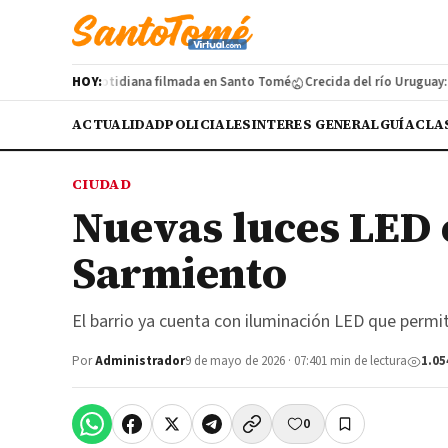
años de vida cotidiana filmada en Santo Tomé
HOY:
Crecida del río Uruguay: cua
ACTUALIDAD
POLICIALES
INTERES GENERAL
GUÍA
CLA
CIUDAD
Nuevas luces LED 
Sarmiento
El barrio ya cuenta con iluminación LED que permite
Por
Administrador
9 de mayo de 2026 · 07:40
1 min de lectura
1.05
0