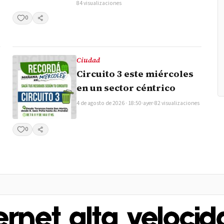
84 visualizaciones
0
Compartir
Ciudad
Circuito 3 este miércoles
en un sector céntrico
4 de agosto de 2026 · 18:50
·
ayer
·
82 visualizaciones
0
Compartir