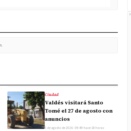
P
n.
Ciudad
Valdés visitará Santo
Tomé el 27 de agosto con
anuncios
5 de agosto de 2026 · 09:49
·
hace 18 horas
·