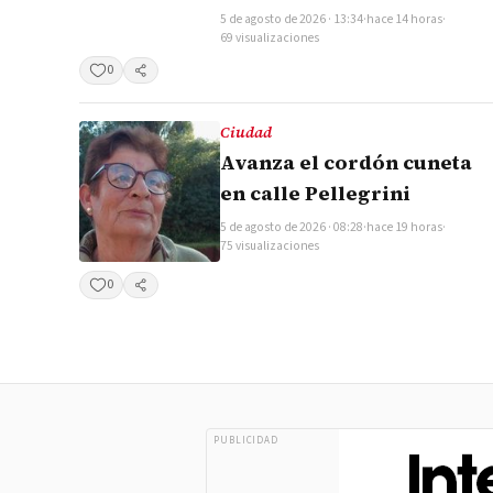
5 de agosto de 2026 · 13:34
·
hace 14 horas
·
69 visualizaciones
0
Compartir
Ciudad
Avanza el cordón cuneta
en calle Pellegrini
5 de agosto de 2026 · 08:28
·
hace 19 horas
·
75 visualizaciones
0
Compartir
PUBLICIDAD