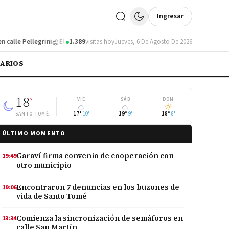
Ingresar
le Pellegrini
El municipio suma un circuito de puntos ecológicos
1.389
visitas hoy
Jueves, 6 De Agosto De 2026
Zanjeo
IARIOS
18
°
VIE
SÁB
DOM
17°
10°
19°
9°
18°
8°
SANTO TOMÉ
ÚLTIMO MOMENTO
Garaví firma convenio de cooperación con
19:49
otro municipio
Encontraron 7 denuncias en los buzones de
19:06
vida de Santo Tomé
Comienza la sincronización de semáforos en
13:34
calle San Martín