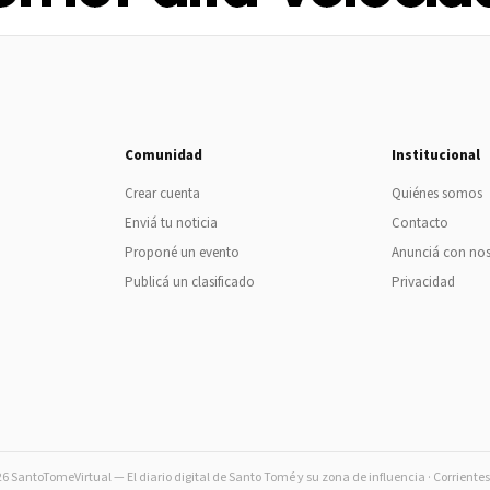
Comunidad
Institucional
Crear cuenta
Quiénes somos
Enviá tu noticia
Contacto
Proponé un evento
Anunciá con no
Publicá un clasificado
Privacidad
 SantoTomeVirtual — El diario digital de Santo Tomé y su zona de influencia · Corriente