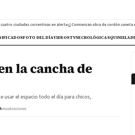
tro ciudades correntinas en alerta
Comienzan obra de cordón cuneta en cal
SIFICADOS
FOTO DEL DÍA
VIDEOS
TV
NECROLÓGICAS
QUINIELA
D
en la cancha de
 usar el espacio todo el día para chicos,
4
visualizaciones