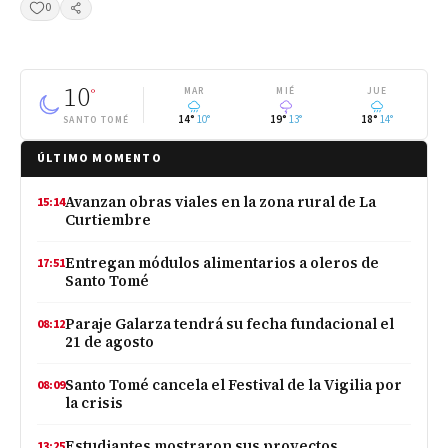
0
Compartir
10
°
MAR
MIÉ
JUE
14°
10°
19°
13°
18°
14°
SANTO TOMÉ
ÚLTIMO MOMENTO
Avanzan obras viales en la zona rural de La
15:14
Curtiembre
Entregan módulos alimentarios a oleros de
17:51
Santo Tomé
Paraje Galarza tendrá su fecha fundacional el
08:12
21 de agosto
Santo Tomé cancela el Festival de la Vigilia por
08:09
la crisis
Estudiantes mostraron sus proyectos
13:25