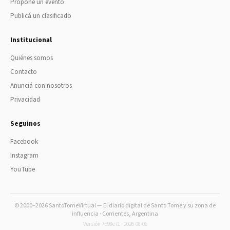
Proponé un evento
Publicá un clasificado
Institucional
Quiénes somos
Contacto
Anunciá con nosotros
Privacidad
Seguinos
Facebook
Instagram
YouTube
© 2000–2026 SantoTomeVirtual — El diario digital de Santo Tomé y su zona de
influencia · Corrientes, Argentina
Versión 7b98e71 · 2026-08-06