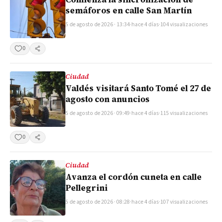
semáforos en calle San Martín
5 de agosto de 2026 · 13:34
·
hace 4 días
·
104 visualizaciones
0
Compartir
Ciudad
Valdés visitará Santo Tomé el 27 de
agosto con anuncios
5 de agosto de 2026 · 09:49
·
hace 4 días
·
115 visualizaciones
0
Compartir
Ciudad
Avanza el cordón cuneta en calle
Pellegrini
5 de agosto de 2026 · 08:28
·
hace 4 días
·
107 visualizaciones