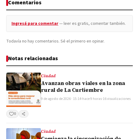
Comentarios
Ingresá para comentar
— leer es gratis, comentar también.
Todavía no hay comentarios. Sé el primero en opinar.
Notas relacionadas
Ciudad
Avanzan obras viales en la zona
rural de La Curtiembre
9 de agosto de 2026 · 15:14
·
hace 9 horas
·
16 visualizaciones
0
Compartir
Ciudad
Comienza la sincronización de