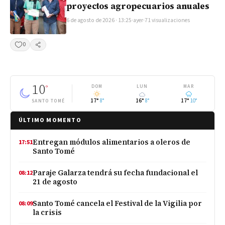
proyectos agropecuarios anuales
6 de agosto de 2026 · 13:25
·
ayer
·
71 visualizaciones
0
Compartir
10
°
DOM
LUN
MAR
17°
8°
16°
8°
17°
10°
SANTO TOMÉ
ÚLTIMO MOMENTO
Entregan módulos alimentarios a oleros de
17:51
Santo Tomé
Paraje Galarza tendrá su fecha fundacional el
08:12
21 de agosto
Santo Tomé cancela el Festival de la Vigilia por
08:09
la crisis