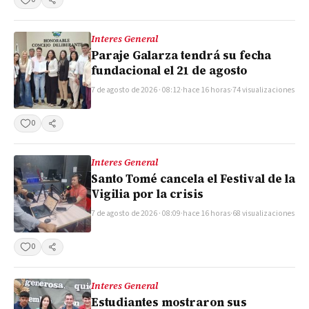
Compartir
Interes General
Paraje Galarza tendrá su fecha
fundacional el 21 de agosto
7 de agosto de 2026 · 08:12
·
hace 16 horas
·
74 visualizaciones
0
Compartir
Interes General
Santo Tomé cancela el Festival de la
Vigilia por la crisis
7 de agosto de 2026 · 08:09
·
hace 16 horas
·
68 visualizaciones
0
Compartir
Interes General
Estudiantes mostraron sus