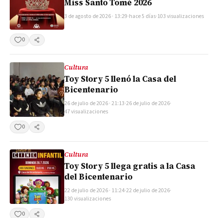
Miss Santo Tomé 2026
3 de agosto de 2026 · 13:29
·
hace 5 días
·
103 visualizaciones
0
Compartir
Cultura
Toy Story 5 llenó la Casa del
Bicentenario
26 de julio de 2026 · 21:13
·
26 de julio de 2026
·
47 visualizaciones
0
Compartir
Cultura
Toy Story 5 llega gratis a la Casa
del Bicentenario
22 de julio de 2026 · 11:24
·
22 de julio de 2026
·
130 visualizaciones
0
Compartir