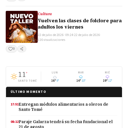
Cultura
Vuelven las clases de folclore para
adultos los viernes
22 de julio de 2026 · 09:24
·
22 de julio de 2026
·
116 visualizaciones
0
Compartir
11
°
LUN
MAR
MIÉ
16°
9°
14°
10°
19°
12°
SANTO TOMÉ
ÚLTIMO MOMENTO
Entregan módulos alimentarios a oleros de
17:51
Santo Tomé
Paraje Galarza tendrá su fecha fundacional el
08:12
21 de agosto