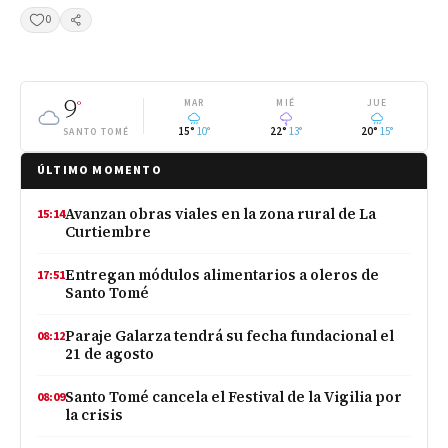
0
Compartir
9
°
MAR
MIÉ
JUE
15°
10°
22°
13°
20°
15°
SANTO TOMÉ
ÚLTIMO MOMENTO
Avanzan obras viales en la zona rural de La
15:14
Curtiembre
Entregan módulos alimentarios a oleros de
17:51
Santo Tomé
Paraje Galarza tendrá su fecha fundacional el
08:12
21 de agosto
Santo Tomé cancela el Festival de la Vigilia por
08:09
la crisis