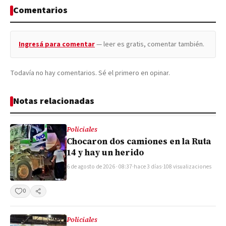
Comentarios
Ingresá para comentar
— leer es gratis, comentar también.
Todavía no hay comentarios. Sé el primero en opinar.
Notas relacionadas
Policiales
Chocaron dos camiones en la Ruta
14 y hay un herido
6 de agosto de 2026 · 08:37
·
hace 3 días
·
108 visualizaciones
0
Compartir
Policiales