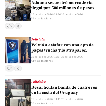
Aduana secuestró mercadería
ilegal por 500 millones de pesos
26 de julio de 2026 · 08:56
·
26 de julio de 2026
·
59 visualizaciones
0
Compartir
Policiales
Volvió a estafar con una app de
pagos trucha y lo atraparon
25 de julio de 2026 · 15:57
·
25 de julio de 2026
·
61 visualizaciones
0
Compartir
Policiales
Desarticulan banda de cuatreros
en la costa del Uruguay
25 de julio de 2026 · 14:19
·
25 de julio de 2026
·
53 visualizaciones