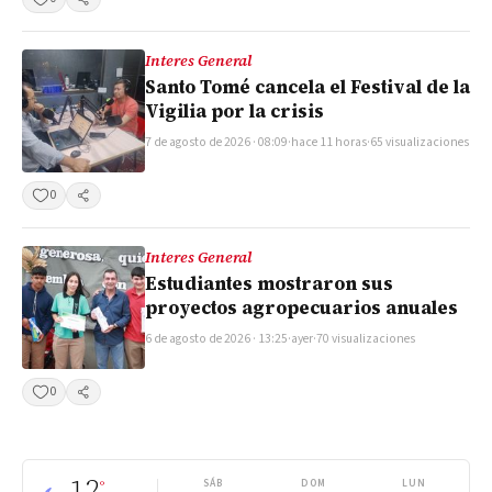
Compartir
Interes General
Santo Tomé cancela el Festival de la
Vigilia por la crisis
7 de agosto de 2026 · 08:09
·
hace 11 horas
·
65 visualizaciones
0
Compartir
Interes General
Estudiantes mostraron sus
proyectos agropecuarios anuales
6 de agosto de 2026 · 13:25
·
ayer
·
70 visualizaciones
0
Compartir
12
°
SÁB
DOM
LUN