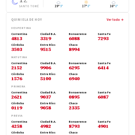
19°
9°
17°
8°
16°
8°
SANTO TOMÉ
QUINIELA DE HOY
Ver todo →
VESPERTINA
Correntina
Ciudad B.A.
Bonaerense
Santa Fe
4813
3319
6088
7293
Córdoba
Entre Ríos
Chaco
3503
9515
8994
MATUTINA
Correntina
Ciudad B.A.
Bonaerense
Santa Fe
2152
9906
6295
6414
Córdoba
Entre Ríos
Chaco
1576
5100
6940
PRIMERA
Correntina
Ciudad B.A.
Bonaerense
Santa Fe
2621
9037
0895
6087
Córdoba
Entre Ríos
Chaco
0119
9058
2335
PREVIA
Correntina
Ciudad B.A.
Bonaerense
Santa Fe
4258
4982
8793
4901
Córdoba
Entre Ríos
Chaco