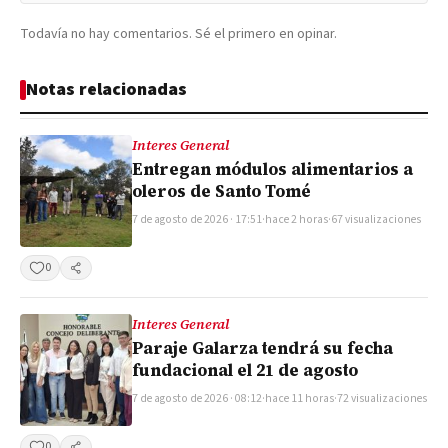
Todavía no hay comentarios. Sé el primero en opinar.
Notas relacionadas
Interes General
Entregan módulos alimentarios a
oleros de Santo Tomé
7 de agosto de 2026 · 17:51
·
hace 2 horas
·
67 visualizaciones
0
Compartir
Interes General
Paraje Galarza tendrá su fecha
fundacional el 21 de agosto
7 de agosto de 2026 · 08:12
·
hace 11 horas
·
72 visualizaciones
0