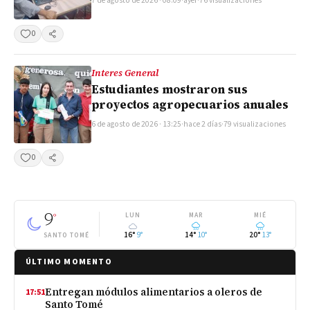
7 de agosto de 2026 · 08:09
·
ayer
·
76 visualizaciones
0
Compartir
Interes General
Estudiantes mostraron sus
proyectos agropecuarios anuales
6 de agosto de 2026 · 13:25
·
hace 2 días
·
79 visualizaciones
0
Compartir
9
°
LUN
MAR
MIÉ
16°
9°
14°
10°
20°
13°
SANTO TOMÉ
ÚLTIMO MOMENTO
Entregan módulos alimentarios a oleros de
17:51
Santo Tomé