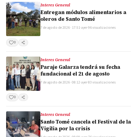
Interes General
Entregan módulos alimentarios a
oleros de Santo Tomé
7 de agosto de 2026 · 17:51
·
ayer
·
96 visualizaciones
0
Compartir
Interes General
Paraje Galarza tendrá su fecha
fundacional el 21 de agosto
7 de agosto de 2026 · 08:12
·
ayer
·
83 visualizaciones
0
Compartir
Interes General
Santo Tomé cancela el Festival de la
Vigilia por la crisis